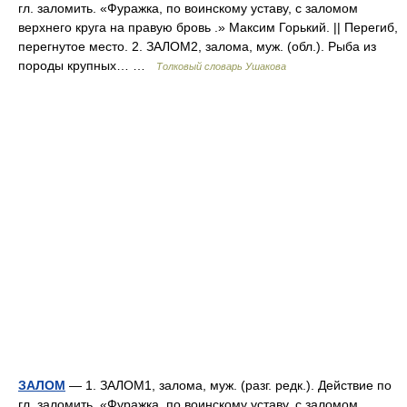
гл. заломить. «Фуражка, по воинскому уставу, с заломом
верхнего круга на правую бровь .» Максим Горький. || Перегиб,
перегнутое место. 2. ЗАЛОМ2, залома, муж. (обл.). Рыба из
породы крупных… …
Толковый словарь Ушакова
ЗАЛОМ
— 1. ЗАЛОМ1, залома, муж. (разг. редк.). Действие по
гл. заломить. «Фуражка, по воинскому уставу, с заломом