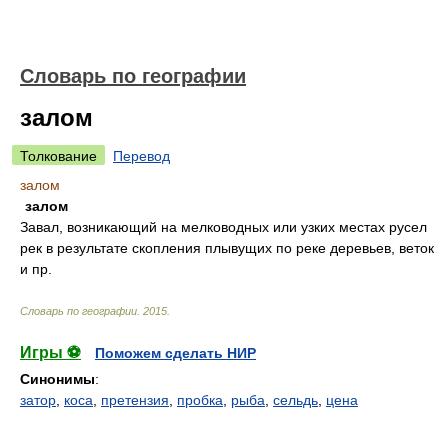
Словарь по географии
залом
Толкование
Перевод
залом
залом
Завал, возникающий на мелководных или узких местах русел
рек в результате скопления плывущих по реке деревьев, веток
и пр.
Словарь по географии
.
2015
.
Игры ⚽
Поможем сделать НИР
Синонимы
:
затор
,
коса
,
претензия
,
пробка
,
рыба
,
сельдь
,
цена