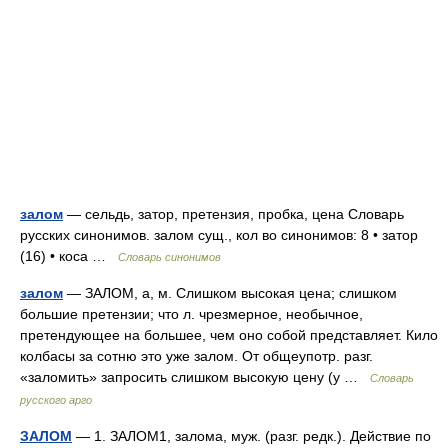
залом
— сельдь, затор, претензия, пробка, цена Словарь
русских синонимов. залом сущ., кол во синонимов: 8 • затор
(16) • коса …
Словарь синонимов
залом
— ЗАЛОМ, а, м. Слишком высокая цена; слишком
большие претензии; что л. чрезмерное, необычное,
претендующее на большее, чем оно собой представляет. Кило
колбасы за сотню это уже залом. От общеупотр. разг.
«заломить» запросить слишком высокую цену (у …
Словарь
русского арго
ЗАЛОМ
— 1. ЗАЛОМ1, залома, муж. (разг. редк.). Действие по